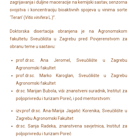
zagrijavanja i duljine maceracije na kemijski sastav, senzorna
svojstva i koncentraciju bioaktivnih spojeva u vinima sorte
‘Teran’ (
Vitis vinifera
L.)”.
Doktorska disertacija obranjena je na Agronomskom
fakultetu Sveučilišta u Zagrebu pred Povjerenstvom za
obranu teme u sastavu:
prof.dr.sc. Ana Jeromel, Sveučilište u Zagrebu
Agronomski fakultet
prof.dr.sc. Marko Karoglan, Sveučilište u Zagrebu
Agronomski fakultet
dr.sc. Marijan Bubola, viši znanstveni suradnik, lnstitut za
poljoprivredu i turizam Poreč, i pod mentorstvom:
izv.prof.dr.sc. Ana-Marija Jagatić Korenika, Sveučilište u
Zagrebu Agronomski Fakultet
dr.sc. Sanja Radeka, znanstvena savjetnica, Institut za
poljoprivredu i turizam Poreč