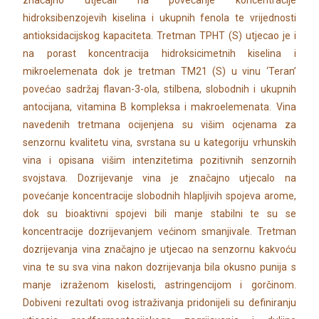
značajno utjecali na povećanje koncentracije
hidroksibenzojevih kiselina i ukupnih fenola te vrijednosti
antioksidacijskog kapaciteta. Tretman TPHT (S) utjecao je i
na porast koncentracija hidroksicimetnih kiselina i
mikroelemenata dok je tretman TM21 (S) u vinu ‘Teran’
povećao sadržaj flavan-3-ola, stilbena, slobodnih i ukupnih
antocijana, vitamina B kompleksa i makroelemenata. Vina
navedenih tretmana ocijenjena su višim ocjenama za
senzornu kvalitetu vina, svrstana su u kategoriju vrhunskih
vina i opisana višim intenzitetima pozitivnih senzornih
svojstava. Dozrijevanje vina je značajno utjecalo na
povećanje koncentracije slobodnih hlapljivih spojeva arome,
dok su bioaktivni spojevi bili manje stabilni te su se
koncentracije dozrijevanjem većinom smanjivale. Tretman
dozrijevanja vina značajno je utjecao na senzornu kakvoću
vina te su sva vina nakon dozrijevanja bila okusno punija s
manje izraženom kiselosti, astringencijom i gorčinom.
Dobiveni rezultati ovog istraživanja pridonijeli su definiranju