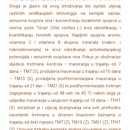
Stoga je glavni cilj ovog istraživanja bio ispitati utjecaj
različitih vinifikacijskih tehnologija na kemijski sastav,
senzorna svojstva vina i koncentraciju bioaktivnih spojeva u
vinima sorte ‘Teran’ (
Vitis vinifera
L.) kroz identifikaciju i
kvantifikaciju fenolnih spojeva, hlapljivih spojeva arome,
vitamina C i vitamina B skupine, minerala (makro- i
mikroelemenata) te kroz određivanje antioksidacijskog
potencijala i senzornih svojstava vina. Pokus je obuhvaćao
sljedeće tretmane: kontrola – maceracija u trajanju od 7
dana – TM7 (S), produljena maceracija u trajanju od 10 dana
– TM10 (S), produljena postfermentacijska maceracija u
trajanju od 21 dan – TM21 (S) te predfermentacijski tretman
zagrijavanja u trajanju od 48 sati na 45 °C nakon čega je
uslijedila maceracija u ukupnom trajanju od 10 dana – TPHT
(S). Istraživan je i utjecaj dozrijevanja vina svih prethodno
navedenih tretmana u drvenim hrastovim bačvama u
trajanju od šest mjeseci TM7 (Z), TM10 (Z), TM21 (Z), TPHT
(Z). Osnovne fizikalno-kemijske analize provedene su prema