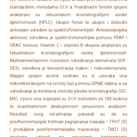
standardnim metodama O.I.V.-a. Pojedinačni fenolni spojevi
analizirani su tekućinskom kromatografijom visoke
djelotvornosti (HPLC). Ukupni fenoli te ukupni i slobodni
antocijani određeni su spektrofotometrijski. Antioksidacijska
aktivnost određena je spektrofotometrijski pomoću FRAP i
ORAC testova. Vitamin C i vitamini B skupine analizirani su
tekućinskom kromatografijom visoke djelotvornosti.
Multielementarnom metodom određivanja elemenata (ICP-
OES) određena je koncentracija makro- i mikroelemenata.
Hlapljivi spojevi arome izolirani su iz uzoraka vina
mikroekstrakcijom na čvrstoj fazi pomoću SPME vlakna, a za
određivanje je korištena metoda plinske kromatografije (GC-
MS). Uzorci vina ocijenjeni su O.I.V. metodom od 100 bodova
te kvantitativnom deskriptivnom senzornom analizom.
Rezultati ovog istraživanja pokazali su da su
predfermentacijski tretman zagrijavanja masulja – TPHT (S)
i produljena postfermentacijska maceracija – TM21 (S)