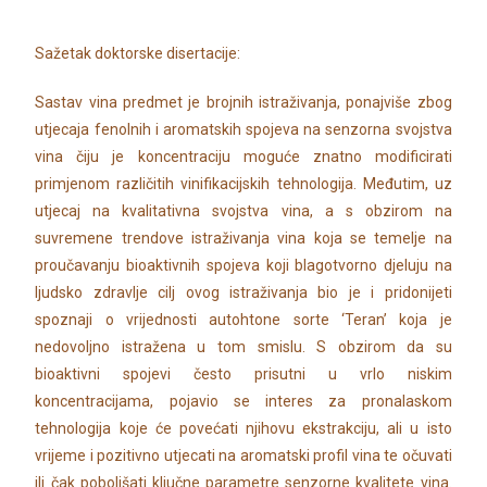
Sažetak doktorske disertacije:
Sastav vina predmet je brojnih istraživanja, ponajviše zbog
utjecaja fenolnih i aromatskih spojeva na senzorna svojstva
vina čiju je koncentraciju moguće znatno modificirati
primjenom različitih vinifikacijskih tehnologija. Međutim, uz
utjecaj na kvalitativna svojstva vina, a s obzirom na
suvremene trendove istraživanja vina koja se temelje na
proučavanju bioaktivnih spojeva koji blagotvorno djeluju na
ljudsko zdravlje cilj ovog istraživanja bio je i pridonijeti
spoznaji o vrijednosti autohtone sorte ‘Teran’ koja je
nedovoljno istražena u tom smislu. S obzirom da su
bioaktivni spojevi često prisutni u vrlo niskim
koncentracijama, pojavio se interes za pronalaskom
tehnologija koje će povećati njihovu ekstrakciju, ali u isto
vrijeme i pozitivno utjecati na aromatski profil vina te očuvati
ili čak poboljšati ključne parametre senzorne kvalitete vina.