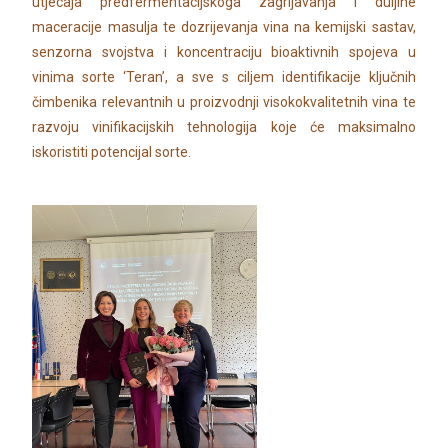
utjecaja predfermentacijskoga zagrijavanja i duljine
maceracije masulja te dozrijevanja vina na kemijski sastav,
senzorna svojstva i koncentraciju bioaktivnih spojeva u
vinima sorte ‘Teran’, a sve s ciljem identifikacije ključnih
čimbenika relevantnih u proizvodnji visokokvalitetnih vina te
razvoju vinifikacijskih tehnologija koje će maksimalno
iskoristiti potencijal sorte.