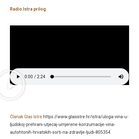
Radio Istra prilog
Članak Glas Istre
https://www.glasistre.hr/istra/uloga-vina-u-
ljudskoj-prehrani-utjecaj-umjerene-konzumacije-vina-
autohtonih-hrvatskih-sorti-na-zdravlje-ljudi-805354