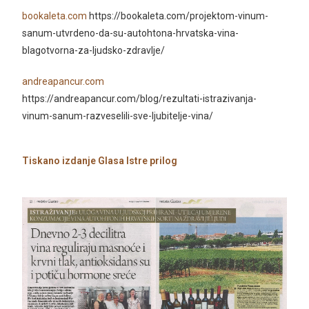
bookaleta.com
https://bookaleta.com/projektom-vinum-
sanum-utvrdeno-da-su-autohtona-hrvatska-vina-
blagotvorna-za-ljudsko-zdravlje/
andreapancur.com
https://andreapancur.com/blog/rezultati-istrazivanja-
vinum-sanum-razveselili-sve-ljubitelje-vina/
Tiskano izdanje Glasa Istre prilog