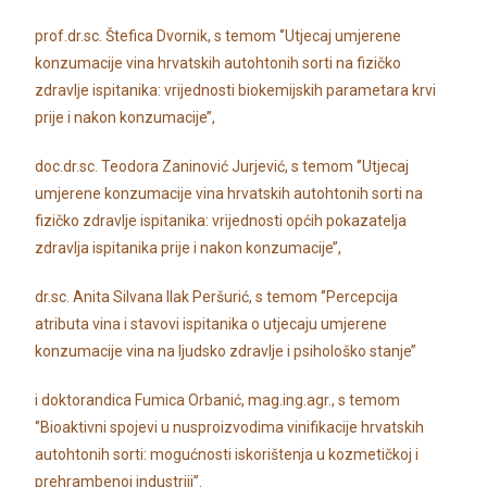
prof.dr.sc. Štefica Dvornik, s temom ‘’Utjecaj umjerene
konzumacije vina hrvatskih autohtonih sorti na fizičko
zdravlje ispitanika: vrijednosti biokemijskih parametara krvi
prije i nakon konzumacije’’,
doc.dr.sc. Teodora Zaninović Jurjević, s temom ‘’Utjecaj
umjerene konzumacije vina hrvatskih autohtonih sorti na
fizičko zdravlje ispitanika: vrijednosti općih pokazatelja
zdravlja ispitanika prije i nakon konzumacije’’,
dr.sc. Anita Silvana Ilak Peršurić, s temom ‘’Percepcija
atributa vina i stavovi ispitanika o utjecaju umjerene
konzumacije vina na ljudsko zdravlje i psihološko stanje’’
i doktorandica Fumica Orbanić, mag.ing.agr., s temom
‘’Bioaktivni spojevi u nusproizvodima vinifikacije hrvatskih
autohtonih sorti: mogućnosti iskorištenja u kozmetičkoj i
prehrambenoj industriji’’.